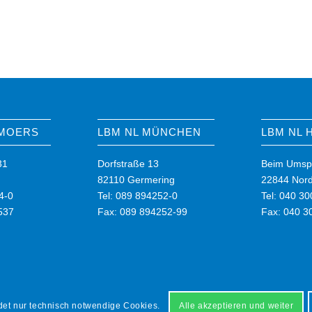
 MOERS
LBM NL MÜNCHEN
LBM NL
31
Dorfstraße 13
Beim Umsp
82110 Germering
22844 Nord
4-0
Tel: 089 894252-0
Tel: 040 3
537
Fax: 089 894252-99
Fax: 040 3
et nur technisch notwendige Cookies.
Alle akzeptieren und weiter