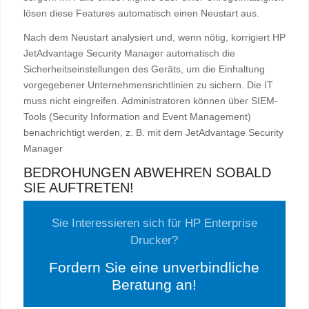
lösen diese Features automatisch einen Neustart aus.
Nach dem Neustart analysiert und, wenn nötig, korrigiert HP
JetAdvantage Security Manager automatisch die
Sicherheitseinstellungen des Geräts, um die Einhaltung
vorgegebener Unternehmensrichtlinien zu sichern. Die IT
muss nicht eingreifen. Administratoren können über SIEM-
Tools (Security Information and Event Management)
benachrichtigt werden, z. B. mit dem JetAdvantage Security
Manager
BEDROHUNGEN ABWEHREN SOBALD
SIE AUFTRETEN!
Sie Interessieren sich für HP Enterprise
Drucker?
Fordern Sie eine unverbindliche
Beratung an!