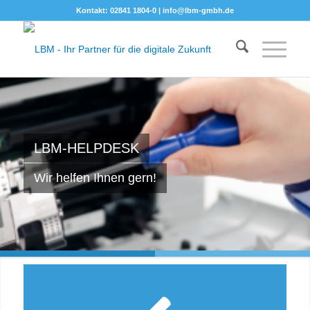
Kontakt: 02841 1804-0 |
info@lbm-gmbh.de
LBM-HELPDESK
Wir helfen Ihnen gern!