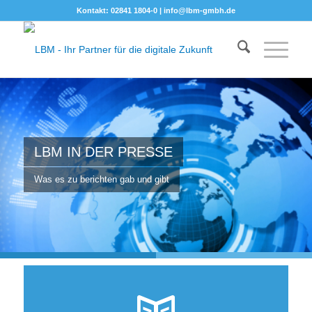
Kontakt: 02841 1804-0 |
info@lbm-gmbh.de
LBM IN DER PRESSE
Was es zu berichten gab und gibt