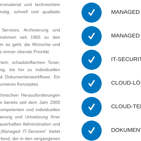
romaterial und technischem
MANAGED 
ig, schnell und qualitativ
ervices, Archivierung und
MANAGED 
ternehmen seit 1965 zu den
rum es geht, die Wünsche und
 immer oberste Priorität.
IT-SECUR
rtem, schadstoffarmen Toner,
g, bis hin zu individuellen
d Dokumentenworkflows. Ein
CLOUD-L
 unseres Konzeptes.
echnischen Herausforderungen
s bereits seit dem Jahr 2000
CLOUD-T
kompetenten und individuellen
lanung und Umsetzung Ihrer
auerhaften Administration und
DOKUMEN
Managed IT-Services“ bietet
Hand, der in den vergangenen