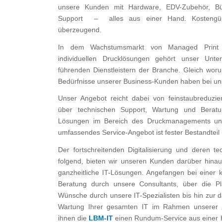
unsere Kunden mit Hardware, EDV-Zubehör, Bü
Support – alles aus einer Hand. Kostengünst
überzeugend.
In dem Wachstumsmarkt von Managed Print S
individuellen Drucklösungen gehört unser Un
führenden Dienstleistern der Branche. Gleich wo
Bedürfnisse unserer Business-Kunden haben bei uns
Unser Angebot reicht dabei von feinstaubreduzie
über technischen Support, Wartung und Beratun
Lösungen im Bereich des Druckmanagements un
umfassendes Service-Angebot ist fester Bestandteil
Der fortschreitenden Digitalisierung und deren t
folgend, bieten wir unseren Kunden darüber hinau
ganzheitliche IT-Lösungen. Angefangen bei einer 
Beratung durch unsere Consultants, über die P
Wünsche durch unsere IT-Spezialisten bis hin zur d
Wartung Ihrer gesamten IT im Rahmen unserer „
ihnen die
LBM-IT
einen Rundum-Service aus einer 