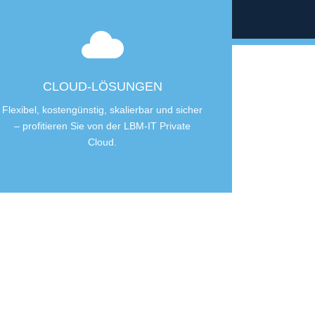
CLOUD-LÖSUNGEN
Flexibel, kostengünstig, skalierbar und sicher
– profitieren Sie von der LBM-IT Private
Cloud.