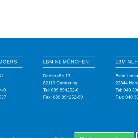
 MOERS
LBM NL MÜNCHEN
LBM NL
31
Dorfstraße 13
Beim Umsp
82110 Germering
22844 Nord
4-0
Tel: 089 894252-0
Tel: 040 3
537
Fax: 089 894252-99
Fax: 040 3