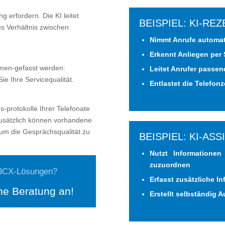
 erfordern. Die KI leitet
BEISPIEL: KI-RE
es Verhältnis zwischen
Nimmt Anrufe automa
Erkennt Anliegen per
mmen-gefasst werden:
Leitet Anrufer passen
ie Ihre Servicequalität.
Entlastet die Telefonz
-protokolle Ihrer Telefonate
Zusätzlich können vorhandene
um die Gesprächsqualität zu
BEISPIEL: KI-AS
Nutzt Informatione
zuzuordnen
e 3CX-Lösungen?
Erfasst zusätzliche 
he Beratung an!
Erstellt selbständig