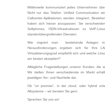
Mittlerweile kommuniziert jedes Unternehmen über
Nicht nur das Telefon. Unified Communication w
Callcenter-Aplikationen werden integriert. Beste
haben sich hieran anzupassen. Sie verschwinde
Softphones, ISDN-Infrastrukturen zu VoIP-Lö
standortübergreifenden Diensten.
Wie migriert man bestehende Anlagen in 
Herausforderungen ergeben sich für Ihre LAN/
Virtualisierungsgrad empfiehlt sich und welche Lö
am besten akzeptiert?
Alltägliche Fragestellungen unserer Kunden, die w
Wir stellen Ihnen verschiedenste im Markt erhäl
jeweiligen Vor- und Nachteile dar.
Ob “on premise”, in der cloud, oder hybrid unt
Altsysteme – wir beraten Sie gern.
Sprechen Sie uns an!