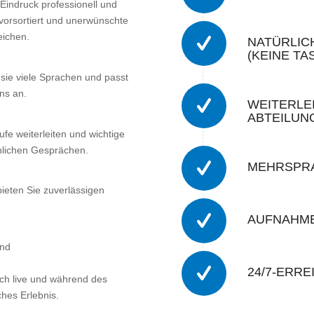
 Eindruck professionell und
vorsortiert und unerwünschte
eichen.
NATÜRLIC
(KEINE T
t sie viele Sprachen und passt
ns an.
WEITERLEI
ABTEILUN
fe weiterleiten und wichtige
hnlichen Gesprächen.
MEHRSPRA
bieten Sie zuverlässigen
AUFNAHME
und
24/7-ERR
ich live und während des
ches Erlebnis.