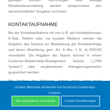
genügen können. Rechnungen über etwaige
Reisekostenerstattung werden entsprechend den
steuerrechtlichen Vorgaben archiviert.
KONTAKTAUFNAHME
Bei der Kontaktaufnahme mit uns (z.B. per Kontaktformular,
E-Mail, Telefon oder via sozialer Medien) werden die
Angaben des Nutzers zur Bearbeitung der Kontaktanfrage
und deren Abwicklung gem. Art. 6 Abs. 1 lit. b) DSGVO
verarbeitet. Die Angaben der Nutzer können in einem
Customer-Relationship-Management System („CRM
System“) oder vergleichbarer Anfragenorganisation
gespeichert werden.
Wir löschen die Anfragen, sofern diese nicht mehr
erforderlich sind. Wir überprüfen die Erforderlichkeit alle
Unsere Webseite verwendet nur technisch notwendige
zwei Jahre; Ferner gelten die gesetzlichen
Cookies.
Archivierungspflichten.
Alle akzeptieren und weiter
Cookie Einstellungen