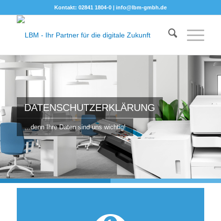
Kontakt: 02841 1804-0 |
info@lbm-gmbh.de
DATENSCHUTZERKLÄRUNG
…denn Ihre Daten sind uns wichtig!