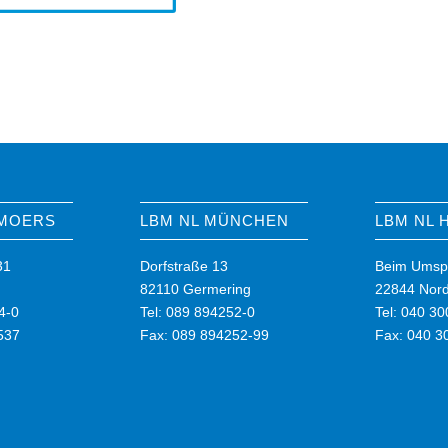
 MOERS
LBM NL MÜNCHEN
LBM NL
31
Dorfstraße 13
Beim Umsp
82110 Germering
22844 Nord
4-0
Tel: 089 894252-0
Tel: 040 3
537
Fax: 089 894252-99
Fax: 040 3