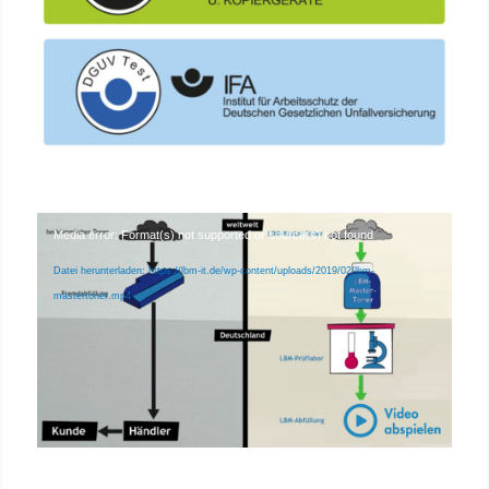
Media error: Format(s) not supported or source(s) not found
Datei herunterladen: https://lbm-it.de/wp-content/uploads/2019/02/lbm-
mastertoner.mp4