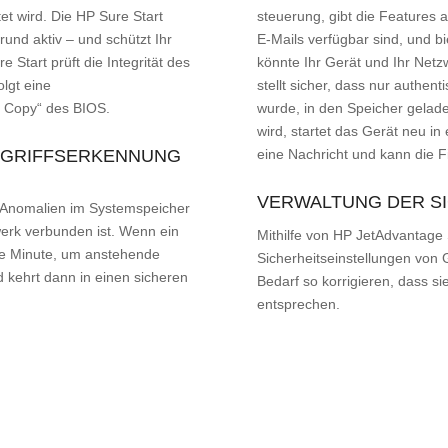
t wird. Die HP Sure Start
steuerung, gibt die Features
rund aktiv – und schützt Ihr
E-Mails verfügbar sind, und b
e Start prüft die Integrität des
könnte Ihr Gerät und Ihr Netz
olgt eine
stellt sicher, dass nur authent
n Copy“ des BIOS.
wurde, in den Speicher gelade
wird, startet das Gerät neu in
ANGRIFFSERKENNUNG
eine Nachricht und kann die F
VERWALTUNG DER S
t Anomalien im Systemspeicher
erk verbunden ist. Wenn ein
Mithilfe von HP JetAdvantage
ine Minute, um anstehende
Sicherheitseinstellungen von 
d kehrt dann in einen sicheren
Bedarf so korrigieren, dass s
entsprechen.