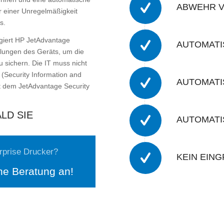
ABWEHR V
r einer Unregelmäßigkeit
s.
igiert HP JetAdvantage
AUTOMATI
llungen des Geräts, um die
 sichern. Die IT muss nicht
 (Security Information and
AUTOMATI
t dem JetAdvantage Security
LD SIE
AUTOMATI
erprise Drucker?
KEIN EIN
he Beratung an!