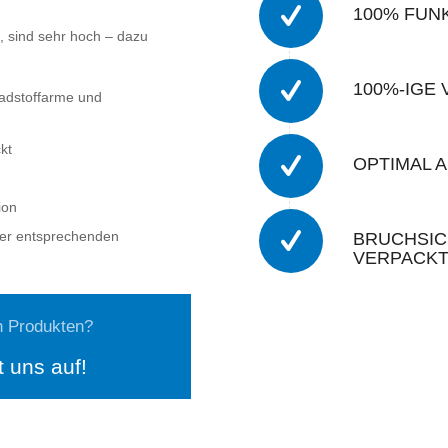
100% FUN
n, sind sehr hoch – dazu
100%-IGE
hadstoffarme und
kt
OPTIMAL 
ion
 der entsprechenden
BRUCHSIC
VERPACK
n Produkten?
 uns auf!